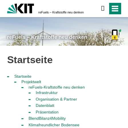
reFuels – Kraftstoffe neu denken
reFuels – Kraftstoffe neu denken
Startseite
Startseite
Projektwelt
reFuels-Kraftstoffe neu denken
Infrastruktur
Organisation & Partner
Datenblatt
Präsentation
BlendBilanz4Mobility
Klimafreundlicher Bodensee