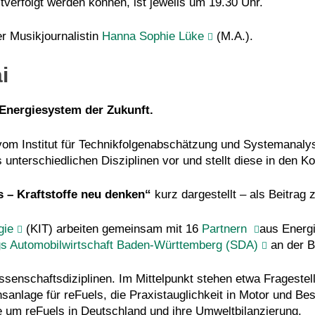
tverfolgt werden können, ist jeweils um 19.30 Uhr.
r Musikjournalistin
Hanna Sophie Lüke
(M.A.).
i
Energiesystem der Zukunft.
 vom Institut für Technikfolgenabschätzung und Systemanaly
s unterschiedlichen Disziplinen vor und stellt diese in den
s – Kraftstoffe neu denken“
kurz dargestellt – als Beitrag
gie
(KIT) arbeiten gemeinsam mit 16
Partnern
aus Energi
ogs Automobilwirtschaft Baden-Württemberg (SDA)
an der B
ssenschaftsdiziplinen. Im Mittelpunkt stehen etwa Frageste
nlage für reFuels, die Praxistauglichkeit in Motor und Best
tte um reFuels in Deutschland und ihre Umweltbilanzierung.