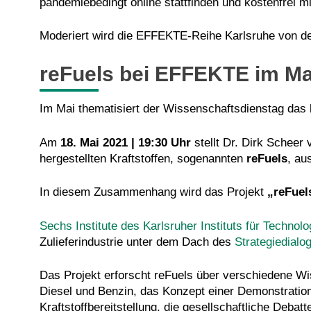
pandemiebedingt online stattfinden und kostenfrei mi
Moderiert wird die EFFEKTE-Reihe Karlsruhe von de
reFuels bei EFFEKTE im Ma
Im Mai thematisiert der Wissenschaftsdienstag das
Am
18. Mai 2021 | 19:30 Uhr
stellt Dr. Dirk Scheer
hergestellten Kraftstoffen, sogenannten
reFuels
, au
In diesem Zusammenhang wird das Projekt
„reFuel
Sechs Institute des Karlsruher Instituts für Technolo
Zulieferindustrie unter dem Dach des
Strategiedial
Das Projekt erforscht reFuels über verschiedene Wi
Diesel und Benzin, das Konzept einer Demonstrationsa
Kraftstoffbereitstellung, die gesellschaftliche Deba