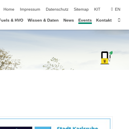
Navigation überspringen
Home
Impressum
Datenschutz
Sitemap
KIT
EN
Star
eFuels & HVO
Wissen & Daten
News
Events
Kontakt